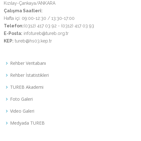
Kızılay-Çankaya/ANKARA
Çalışma Saatleri:
Hafta içi: 09:00-12:30 / 13:30-17:00
Telefon:
(0312) 417 03 92 - (0312) 417 03 93
E-Posta:
infotureb@tureb.org.tr
KEP:
tureb@hs03.kep.tr
Rehber Veritabanı
Rehber İstatistikleri
TUREB Akademi
Foto Galeri
Video Galeri
Medyada TUREB