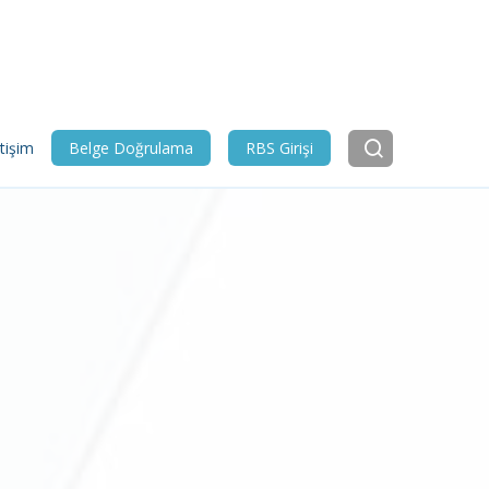
etişim
Belge Doğrulama
RBS Girişi